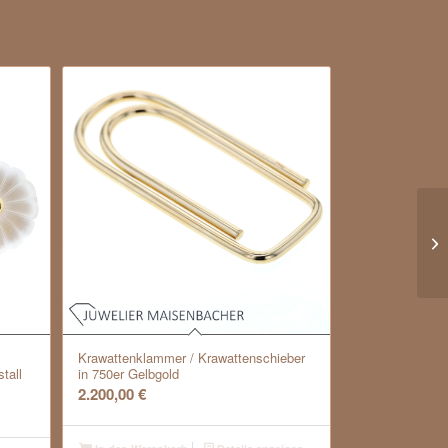
Kl
mi
Krawattenklammer / Krawattenschieber
tall
in 750er Gelbgold
2.200,00
€