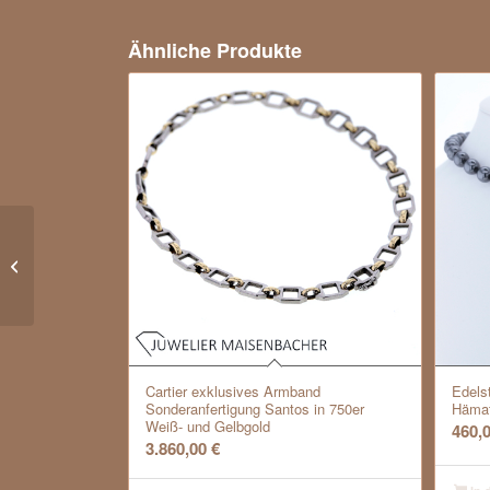
Ähnliche Produkte
Juwelier Hübner & Schulze Armband
mit Diamanten und Saphir Gold
Cartier exklusives Armband
Edels
Sonderanfertigung Santos in 750er
Hämat
Weiß- und Gelbgold
460,
3.860,00
€