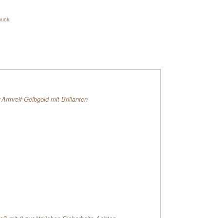
muck
rmreif Gelbgold mit Brillanten