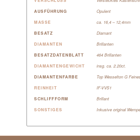
VERSCHLUSS
Verstecktes Kastenschl
AUSFÜHRUNG
Opulent
MASSE
ca. 16,4 – 12,4mm
BESATZ
Diamant
DIAMANTEN
Brillanten
BESATZDATENBLATT
464 Brillanten
DIAMANTENGEWICHT
insg. ca. 2.20ct.
DIAMANTENFARBE
Top Wesselton G Feine
REINHEIT
IF-VVS1
SCHLIFFFORM
Brillant
SONSTIGES
Inkusive original Wempe-