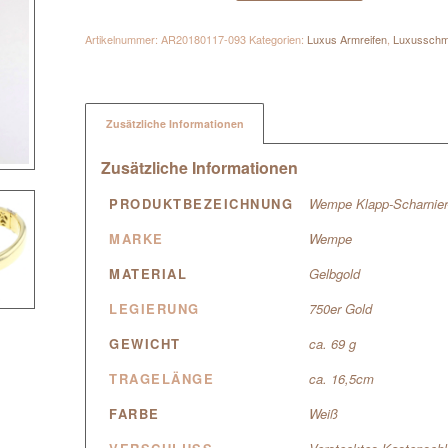
Artikelnummer:
AR20180117-093
Kategorien:
Luxus Armreifen
,
Luxussch
Zusätzliche Informationen
Zusätzliche Informationen
PRODUKTBEZEICHNUNG
Wempe Klapp-Scharnier-A
MARKE
Wempe
MATERIAL
Gelbgold
LEGIERUNG
750er Gold
GEWICHT
ca. 69 g
TRAGELÄNGE
ca. 16,5cm
FARBE
Weiß