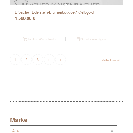
Brosche *Edelstein-Blumenbouquet* Gelbgold
1.560,00
€
In den Warenkorb
Details anzeigen
2
3
›
»
1
Seite 1 von 6
Marke