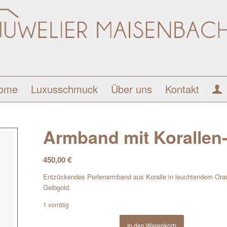
ome
Luxusschmuck
Über uns
Kontakt
Armband mit Korallen
450,00
€
Entzückendes Perlenarmband aus Koralle in leuchtendem Oran
Gelbgold.
1 vorrätig
In den Warenkorb