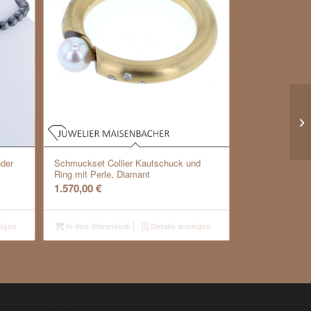
Go
Ge
nder
Schmuckset Collier Kautschuck und
Ring mit Perle, Diamant
1.570,00
€
eigen
In den Warenkorb
Details anzeigen