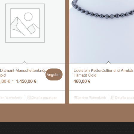
-Diamant-Manschettenknöpfe,
Edelstein Kette/Collier und Armbä
Angebot!
old
Hämatit Gold
Ursprünglicher
Aktueller
0,00
€
1.450,00
€
460,00
€
Preis
Preis
war:
ist:
den Warenkorb
Details anzeigen
In den Warenkorb
Details anz
1.800,00 €
1.450,00 €.