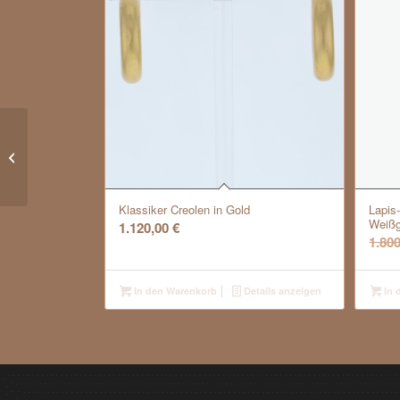
Goldarmband geflochten in leicht
rosÖ©gold
Klassiker Creolen in Gold
Lapis
Weißg
1.120,00
€
1.80
In den Warenkorb
Details anzeigen
In 