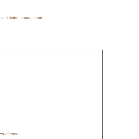
enarmbänder
,
Luxusschmuck
erheitsacht