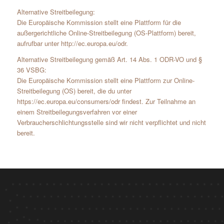
Alternative Streitbeilegung:
Die Europäische Kommission stellt eine Plattform für die
außergerichtliche Online-Streitbeilegung (OS-Plattform) bereit,
aufrufbar unter http://ec.europa.eu/odr.
Alternative Streitbeilegung gemäß Art. 14 Abs. 1 ODR-VO und §
36 VSBG:
Die Europäische Kommission stellt eine Plattform zur Online-
Streitbeilegung (OS) bereit, die du unter
https://ec.europa.eu/consumers/odr findest. Zur Teilnahme an
einem Streitbeilegungsverfahren vor einer
Verbraucherschlichtungsstelle sind wir nicht verpflichtet und nicht
bereit.