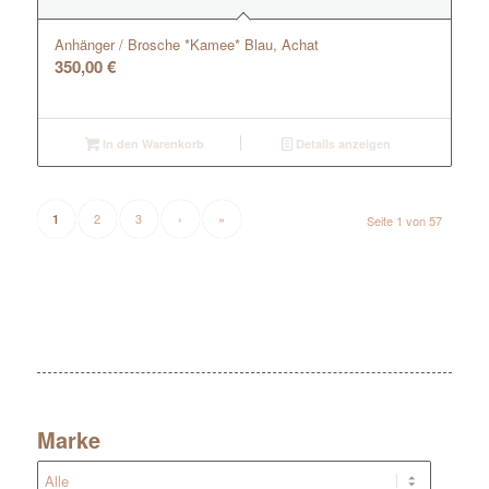
Anhänger / Brosche *Kamee* Blau, Achat
350,00
€
In den Warenkorb
Details anzeigen
2
3
›
»
1
Seite 1 von 57
Marke