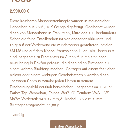
2.990,00
€
Diese kostbaren Manschettenknöpfe wurden in meisterlicher
Handarbeit aus 750/-, 18K Gelbgold gefertigt. Gearbeitet wurden
diese von Meisterhand in Frankreich, Mitte des 19. Jahrhunderts.
Schon die feine Emaillearbeit ist von erlesener Akkuranz und
zeigt auf der Vorderseite die wunderschön gestalteten Initialen
âM Mâ und auf dem Knebel französische Lilien. Als Höhepunkt
sind insgesamt 70 Diamanten im Altschliff in meisterlicher
Ausführung In PavÃ© gefasst, die diese edlen Pretiosen zu
einem wahren Blickfang machen. Getragen auf einem festlichen
Anlass oder einem wichtigen Geschäftstermin werden diese
kostbaren Schmuckstücke jeden Herren in seinem
Erscheinungsbild deutlich hervorheben! insgesamt ca. 0,70 ct.
Farbe: Top Wesselton, Feines Weiß (G) Reinheit: VVS – VS
Maße: Vorderteil: 14 x 17 mm,Â Knebel: 6.5 x 21.5 mm
Bruttogesamtgewicht: 11,83 g
1 vorrätig
In den Warenkorb