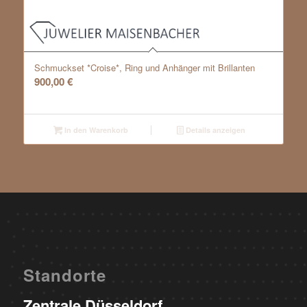
Schmuckset *Croise*, Ring und Anhänger mit Brillanten
900,00
€
In den Warenkorb
Details anzeigen
Standorte
Zentrale Düsseldorf