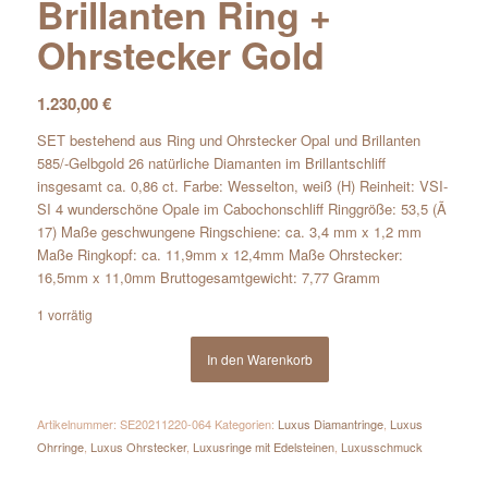
Brillanten Ring +
Ohrstecker Gold
1.230,00
€
SET bestehend aus Ring und Ohrstecker Opal und Brillanten
585/-Gelbgold 26 natürliche Diamanten im Brillantschliff
insgesamt ca. 0,86 ct. Farbe: Wesselton, weiß (H) Reinheit: VSI-
SI 4 wunderschöne Opale im Cabochonschliff Ringgröße: 53,5 (Ã
17) Maße geschwungene Ringschiene: ca. 3,4 mm x 1,2 mm
Maße Ringkopf: ca. 11,9mm x 12,4mm Maße Ohrstecker:
16,5mm x 11,0mm Bruttogesamtgewicht: 7,77 Gramm
1 vorrätig
In den Warenkorb
Artikelnummer:
SE20211220-064
Kategorien:
Luxus Diamantringe
,
Luxus
Ohrringe
,
Luxus Ohrstecker
,
Luxusringe mit Edelsteinen
,
Luxusschmuck