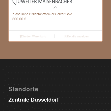
Klassische Brillantohrstecker Solitär Gold
300,00
€
In den Warenkorb
Details anzeigen
Standorte
Zentrale Düsseldorf