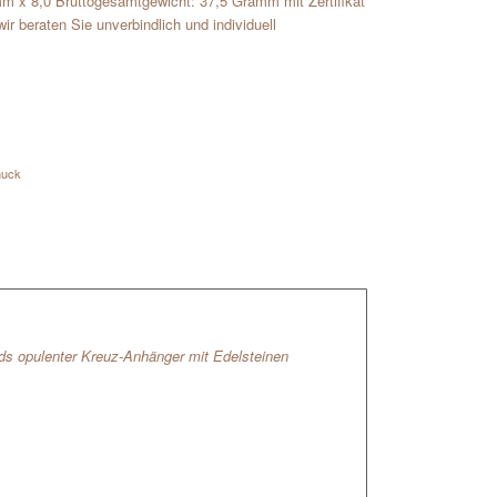
m x 8,0 Bruttogesamtgewicht: 37,5 Gramm mit Zertifikat
 beraten Sie unverbindlich und individuell
muck
s opulenter Kreuz-Anhänger mit Edelsteinen