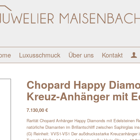
ome
Luxusschmuck
Über uns
Kontakt
Chopard Happy Diamo
Kreuz-Anhänger mit E
7.130,00
€
Rarität Chopard Anhänger Happy Diamonds mit Edelsteinen Re
natürliche Diamanten im Brillantschliff zwischen Saphirglas i
(G) Reinheit: VVS1-VS1 Der außdrucksstarke Kreuzanhänger is