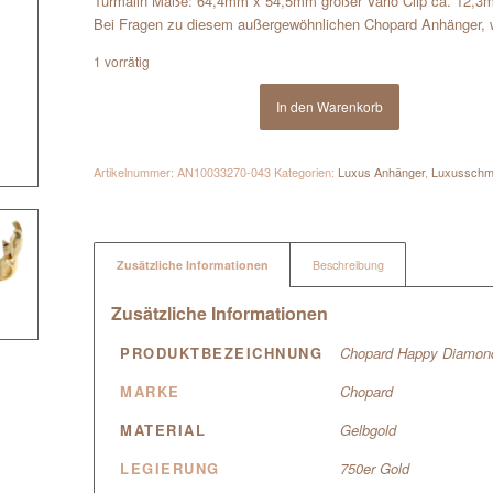
Turmalin Maße: 64,4mm x 54,5mm großer Vario Clip ca. 12,3m
Bei Fragen zu diesem außergewöhnlichen Chopard Anhänger, wir
1 vorrätig
In den Warenkorb
Artikelnummer:
AN10033270-043
Kategorien:
Luxus Anhänger
,
Luxussch
Zusätzliche Informationen
Beschreibung
Zusätzliche Informationen
PRODUKTBEZEICHNUNG
Chopard Happy Diamond
MARKE
Chopard
MATERIAL
Gelbgold
LEGIERUNG
750er Gold