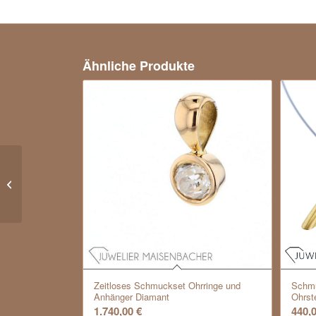
Ähnliche Produkte
Anhänger *Fisch* Opal & Gold
Zeitloses Schmuckset Ohrringe und
Schmu
Anhänger Diamant
Ohrst
1.740,00
€
440,