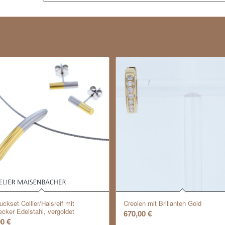
ckset Collier/Halsreif mit
Creolen mit Brillanten Gold
ecker Edelstahl, vergoldet
670,00
€
00
€