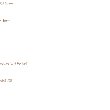
37,5 Gramm
0 x 8mm
methyste, 4 Peridot
Weiß (G)