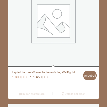
Lapis-Diamant-Manschettenknöpfe, Weißgold
Angebot!
Ursprünglicher
Aktueller
1.800,00
€
1.450,00
€
Preis
Preis
war:
ist:
1.800,00 €
1.450,00 €.
In den Warenkorb
Details anzeigen