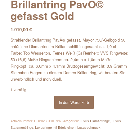
Brillantring PavÖ©
gefasst Gold
1.010,00
€
Strahlender Brillantring PavÃ© gefasst, Mayor 750/-Gelbgold 50
natürliche Diamanten im Brillantschliff insgesamt ca. 1,0 ct.
Farbe: Top Wesselton, Feines Weiß (G) Reinheit: VVS Ringweite:
53 (16,8) Maße Ringschiene: ca. 2,4mm x 1,0mm Maße
Ringkopf: ca. 6,6mm x 4,1mm Bruttogesamtgewicht: 3,9 Gramm
Sie haben Fragen zu diesem Damen Brillantring, wir beraten Sie
unverbindlich und individuell.
1 vorrätig
In den Warenkorb
Artikelnummer:
DR20230110-726
Kategorien:
Luxus Diamantringe
,
Luxus
Statementringe
,
Luxusringe mit Edelsteinen
,
Luxusschmuck