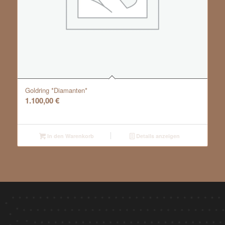
Goldring *Diamanten*
1.100,00
€
In den Warenkorb
Details anzeigen