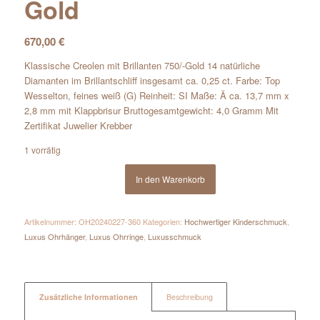
Gold
670,00
€
Klassische Creolen mit Brillanten 750/-Gold 14 natürliche
Diamanten im Brillantschliff insgesamt ca. 0,25 ct. Farbe: Top
Wesselton, feines weiß (G) Reinheit: SI Maße: Ã ca. 13,7 mm x
2,8 mm mit Klappbrisur Bruttogesamtgewicht: 4,0 Gramm Mit
Zertifikat Juwelier Krebber
1 vorrätig
In den Warenkorb
Artikelnummer:
OH20240227-360
Kategorien:
Hochwertiger Kinderschmuck
,
Luxus Ohrhänger
,
Luxus Ohrringe
,
Luxusschmuck
Zusätzliche Informationen
Beschreibung