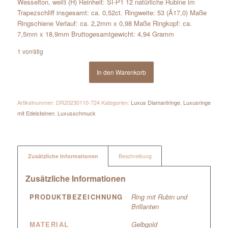
Wesselton, weiß (H) Reinheit: SI-P1 12 natürliche Rubine im
Trapezschliff insgesamt: ca. 0,52ct. Ringweite: 53 (Ã17,0) Maße
Ringschiene Verlauf: ca. 2,2mm x 0,98 Maße Ringkopf: ca.
7,5mm x 18,9mm Bruttogesamtgewicht: 4,94 Gramm
1 vorrätig
In den Warenkorb
Artikelnummer:
DR20230110-724
Kategorien:
Luxus Diamantringe
,
Luxusringe
mit Edelsteinen
,
Luxusschmuck
Zusätzliche Informationen
Beschreibung
Zusätzliche Informationen
PRODUKTBEZEICHNUNG
Ring mit Rubin und
Brillanten
MATERIAL
Gelbgold