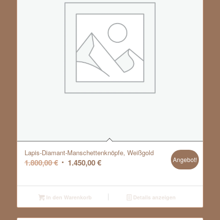
Lapis-Diamant-Manschettenknöpfe, Weißgold
Angebot!
Ursprünglicher
Aktueller
1.800,00
€
1.450,00
€
Preis
Preis
war:
ist:
1.800,00 €
1.450,00 €.
In den Warenkorb
Details anzeigen