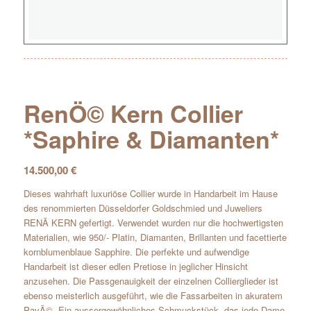
RenÖ© Kern Collier
*Saphire & Diamanten*
14.500,00
€
Dieses wahrhaft luxuriöse Collier wurde in Handarbeit im Hause
des renommierten Düsseldorfer Goldschmied und Juweliers
RENÃ KERN gefertigt. Verwendet wurden nur die hochwertigsten
Materialien, wie 950/- Platin, Diamanten, Brillanten und facettierte
kornblumenblaue Sapphire. Die perfekte und aufwendige
Handarbeit ist dieser edlen Pretiose in jeglicher Hinsicht
anzusehen. Die Passgenauigkeit der einzelnen Collierglieder ist
ebenso meisterlich ausgeführt, wie die Fassarbeiten in akuratem
PavÃ©. Ein aussergewöhnliches Schmuckstück, das jede Dame