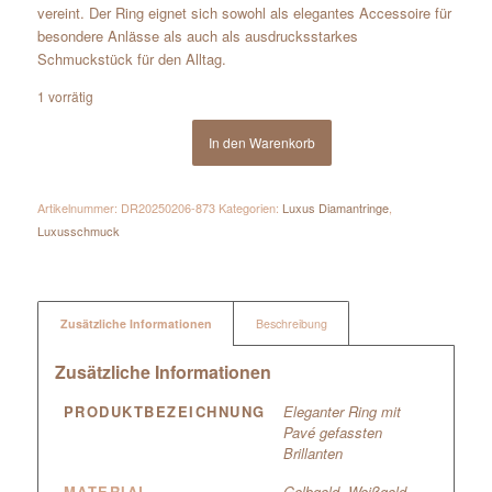
vereint. Der Ring eignet sich sowohl als elegantes Accessoire für
besondere Anlässe als auch als ausdrucksstarkes
Schmuckstück für den Alltag.
1 vorrätig
In den Warenkorb
Artikelnummer:
DR20250206-873
Kategorien:
Luxus Diamantringe
,
Luxusschmuck
Zusätzliche Informationen
Beschreibung
Zusätzliche Informationen
PRODUKTBEZEICHNUNG
Eleganter Ring mit
Pavé gefassten
Brillanten
MATERIAL
Gelbgold
,
Weißgold