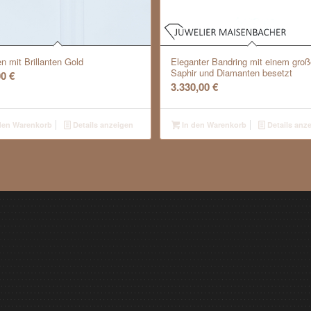
n mit Brillanten Gold
Eleganter Bandring mit einem gro
Saphir und Diamanten besetzt
00
€
3.330,00
€
den Warenkorb
Details anzeigen
In den Warenkorb
Details anz