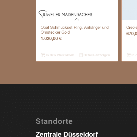
Opal Schmuckset Ring, Anhänger und
Creole
Ohrstecker Gold
670,
1.020,00
€
In den Warenkorb
Details anzeigen
In 
Standorte
Zentrale Düsseldorf