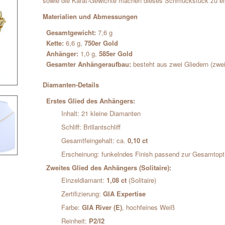
sowie die Karat-Gewichte machen dieses Schmuckstück zu ein
Materialien und Abmessungen
Gesamtgewicht:
7,6 g
Kette:
6,6 g,
750er Gold
Anhänger:
1,0 g,
585er Gold
Gesamter Anhängeraufbau:
besteht aus zwei Gliedern (zwe
Diamanten-Details
Erstes Glied des Anhängers:
Inhalt: 21 kleine Diamanten
Schliff: Brillantschliff
Gesamtfeingehalt: ca.
0,10 ct
Erscheinung: funkelndes Finish passend zur Gesamtop
Zweites Glied des Anhängers (Solitaire):
Einzeldiamant:
1,08 ct
(Solitaire)
Zertifizierung:
GIA Expertise
Farbe:
GIA River (E)
, hochfeines Weiß
Reinheit:
P2/I2