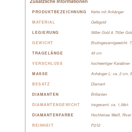
Zusätzliche Informationen
PRODUKTBEZEICHNUNG
Kette mit Anhänger
MATERIAL
Gelbgold
LEGIERUNG
585er Gold & 750er Gol
GEWICHT
Bruttogesamtgewicht: 
TRAGELÄNGE
45 cm
VERSCHLUSS
hochwertiger Karabiner
MASSE
Anhänger L: ca. 2 cm, 
BESATZ
Diamant
DIAMANTEN
Brillanten
DIAMANTENGEWICHT
insgesamt: ca. 1,08ct.
DIAMANTENFARBE
Hochfeines Weiß, River
REINHEIT
P2/I2