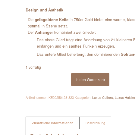
Design und Ästhetik
Die
gelbgoldene Kette
in 750er Gold bietet eine warme, kla
optimal in Szene setzt.
Der
Anhänger
kombiniert zwei Glieder:
Das obere Glied trägt eine Anordnung von 21 kleineren Br
einfangen und ein sanftes Funkeln erzeugen.
Das untere Glied beherbergt den dominierenden
Solitai
1 vorrätig
In den Warenkorb
Artikelnummer:
KE20250128-323
Kategorien:
Luxus Colliers
,
Luxus Halske
Zusätzliche Informationen
Beschreibung