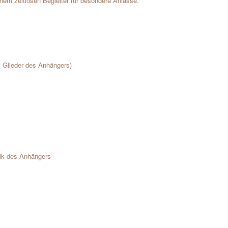
em zeitlosen Begleiter für besondere Anlässe.
i Glieder des Anhängers)
tik des Anhängers