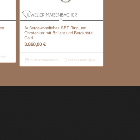
ßen
Außergewöhnliches SET Ring und
Ohrstecker mit Brillant und Bergkristall
Gold
3.860,00
€
eigen
In den Warenkorb
Details anzeigen