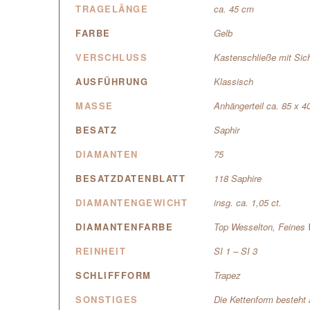
TRAGELÄNGE
ca. 45 cm
FARBE
Gelb
VERSCHLUSS
Kastenschließe mit Sic
AUSFÜHRUNG
Klassisch
MASSE
Anhängerteil ca. 85 x 
BESATZ
Saphir
DIAMANTEN
75
BESATZDATENBLATT
118 Saphire
DIAMANTENGEWICHT
insg. ca. 1,05 ct.
DIAMANTENFARBE
Top Wesselton, Feines 
REINHEIT
SI 1 – SI 3
SCHLIFFFORM
Trapez
SONSTIGES
Die Kettenform besteht