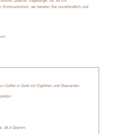
chönster Qualität Tragelänge: ca. 45 cm
 Schmuckstück, wir beraten Sie unverbindlich und
uck
yn Collier in Gold mit Saphiren und Diamanten
rooklyn
ca. 36,4 Gramm