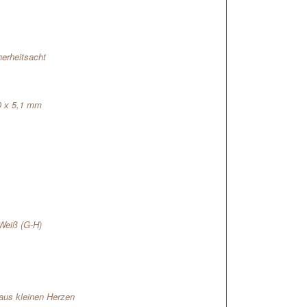
herheitsacht
40 x 5,1 mm
Weiß (G-H)
 aus kleinen Herzen