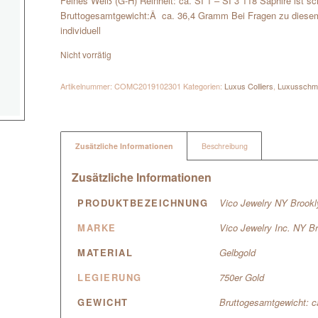
Feines Weiß (G-H) Reinheit: ca. SI 1 – SI 3 118 Saphire ist s
Bruttogesamtgewicht:Â ca. 36,4 Gramm Bei Fragen zu diesem
individuell
Nicht vorrätig
Artikelnummer:
COMC2019102301
Kategorien:
Luxus Colliers
,
Luxusschm
Zusätzliche Informationen
Beschreibung
Zusätzliche Informationen
PRODUKTBEZEICHNUNG
Vico Jewelry NY Brookl
MARKE
Vico Jewelry Inc. NY B
MATERIAL
Gelbgold
LEGIERUNG
750er Gold
GEWICHT
Bruttogesamtgewicht: 