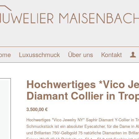
ome
Luxusschmuck
Über uns
Kontakt
Hochwertiges *Vico Je
Diamant Collier in Tr
3.500,00
€
Hochwertiges *Vico Jewelry NY* Saphir Diamant Y-Collier in 
Schmuckstück ist ein absoluter Eyecatcher, für die Dame in A
und Brillanten 750/-Gelbgold 75 natürliche Diamanten im Brilla