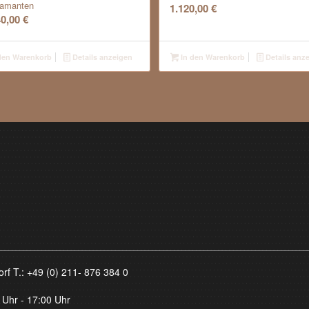
iamanten
1.120,00
€
40,00
€
den Warenkorb
Details anzeigen
In den Warenkorb
Details anz
orf T.:
+49 (0) 211- 876 384 0
 Uhr - 17:00 Uhr