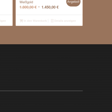
Angebot!
Weißgold
Ursprünglicher
Aktueller
1.800,00
€
1.450,00
€
Preis
Preis
war:
ist:
eigen
In den Warenkorb
Details anzeigen
1.800,00 €
1.450,00 €.