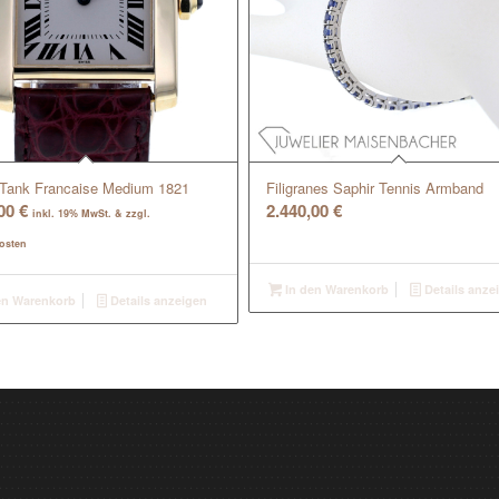
r Tank Francaise Medium 1821
Filigranes Saphir Tennis Armband
,00
€
2.440,00
€
inkl. 19% MwSt. & zzgl.
osten
In den Warenkorb
Details anze
en Warenkorb
Details anzeigen