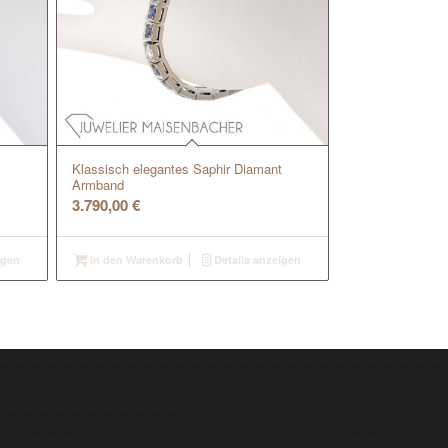
Klassisch elegantes Saphir Diamant
Armband
3.790,00
€
igen
In den Warenkorb
Details anzeigen