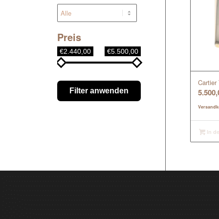
Preis
€2.440,00
€5.500,00
Cartie
Filter anwenden
5.500
Versandk
In d