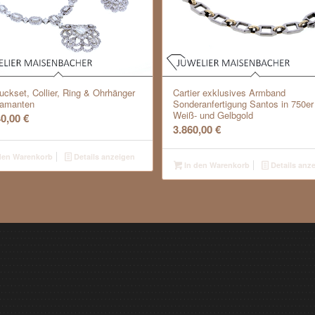
ckset, Collier, Ring & Ohrhänger
Cartier exklusives Armband
iamanten
Sonderanfertigung Santos in 750er
Weiß- und Gelbgold
40,00
€
3.860,00
€
den Warenkorb
Details anzeigen
In den Warenkorb
Details anz