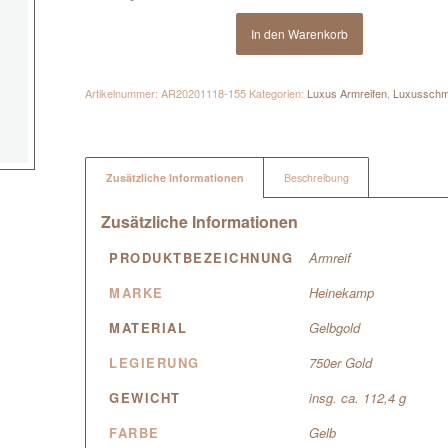
In den Warenkorb
Artikelnummer:
AR20201118-155
Kategorien:
Luxus Armreifen
,
Luxussch
Zusätzliche Informationen
Beschreibung
Zusätzliche Informationen
PRODUKTBEZEICHNUNG
Armreif
MARKE
Heinekamp
MATERIAL
Gelbgold
LEGIERUNG
750er Gold
GEWICHT
insg. ca. 112,4 g
FARBE
Gelb