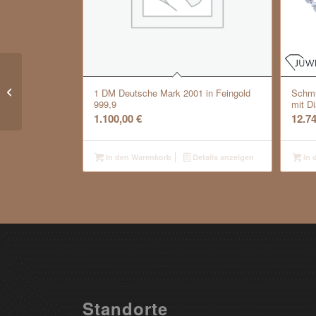
Traumhaftes 3-reihiges
Zuchtperlenarmband mit
1 DM Deutsche Mark 2001 in Feingold
Schmu
999,9
mit D
Diamantschließe
1.100,00
€
12.7
In den Warenkorb
Details anzeigen
In 
Standorte