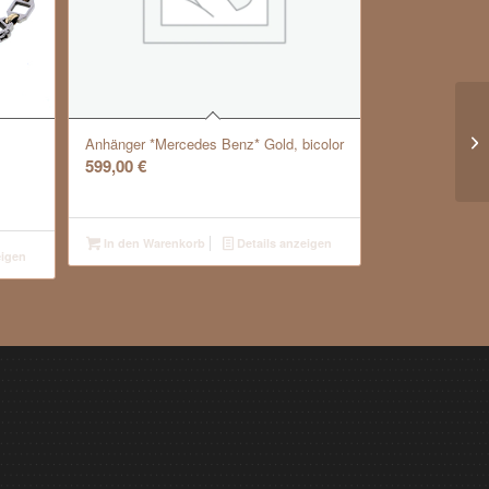
Anhänger *Mercedes Benz* Gold, bicolor
599,00
€
In den Warenkorb
Details anzeigen
eigen