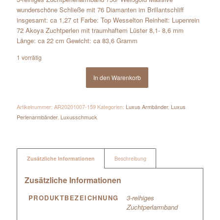
wunderschöne Schließe mit 76 Diamanten im Brillantschliff
insgesamt: ca 1,27 ct Farbe: Top Wesselton Reinheit: Lupenrein
72 Akoya Zuchtperlen mit traumhaftem Lüster 8,1- 8,6 mm
Länge: ca 22 cm Gewicht: ca 83,6 Gramm
1 vorrätig
In den Warenkorb
Artikelnummer:
AR20201007-159
Kategorien:
Luxus Armbänder
,
Luxus
Perlenarmbänder
,
Luxusschmuck
Zusätzliche Informationen
Beschreibung
Zusätzliche Informationen
PRODUKTBEZEICHNUNG
3-reihiges
Zuchtperlarmband