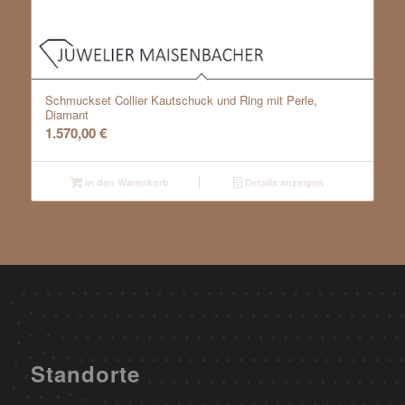
Schmuckset Collier Kautschuck und Ring mit Perle,
Diamant
1.570,00
€
In den Warenkorb
Details anzeigen
Standorte