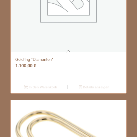
Goldring *Diamanten*
1.100,00
€
In den Warenkorb
Details anzeigen