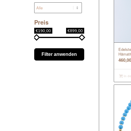
Preis
€190,00
€899,00
Edelste
Hämati
Filter anwenden
460,0
In d