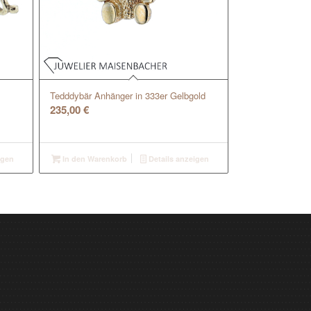
Tedddybär Anhänger in 333er Gelbgold
235,00
€
igen
In den Warenkorb
Details anzeigen