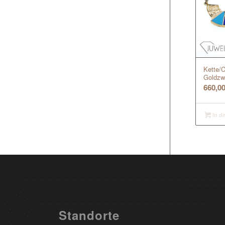
Kette/C
Goldzwi
660,0
In d
Standorte