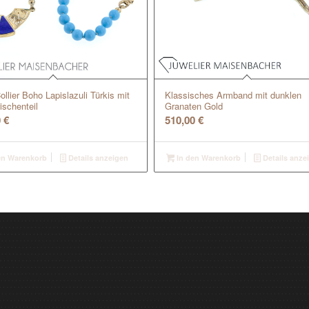
ollier Boho Lapislazuli Türkis mit
Klassisches Armband mit dunklen
schenteil
Granaten Gold
0
€
510,00
€
en Warenkorb
Details anzeigen
In den Warenkorb
Details anze