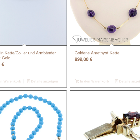
in Kette/Collier und Armbänder
Goldene Amethyst Kette
t Gold
899,00
€
0
€
en Warenkorb
Details anzeigen
In den Warenkorb
Details anze