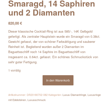
Smaragd, 14 Saphiren
und 2 Diamanten
820,00
€
Dieser klassische Cocktail-Ring ist aus 585/-, 14K Gelbgold
gefertigt. Als zentraler Hauptstein wurde ein Smaragd von 0.38ct.
Gewicht gefasst, der von schöner Farbsättigung und sauberer
Reinheit ist. Begleitend wurden außer 2 Diamanten im
Baguetteschliff noch 14 Saphire im Baguetteschliff von
insgesamt ca. 0.64ct. gefasst. Ein schönes Schmuckstück von
sehr guter Fertigung.
1 vorrätig
In den Warenkorb
Artikelnummer:
DR20180702-082
Kategorien:
Luxus Diamantringe
,
Luxusringe
mit Edelsteinen
,
Luxusschmuck