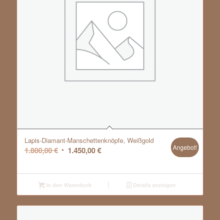
Lapis-Diamant-Manschettenknöpfe, Weißgold
Angebot!
Ursprünglicher
Aktueller
1.800,00
€
1.450,00
€
Preis
Preis
war:
ist:
1.800,00 €
1.450,00 €.
In den Warenkorb
Details anzeigen