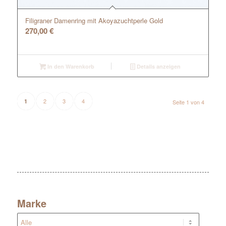
Filigraner Damenring mit Akoyazuchtperle Gold
270,00
€
In den Warenkorb
Details anzeigen
2
3
4
1
Seite 1 von 4
Marke