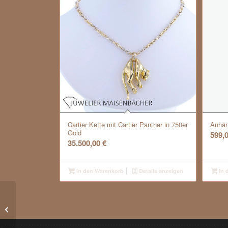
Cartier Kette mit Cartier Panther in 750er
Anhän
Gold
599,
35.500,00
€
In den Warenkorb
Details anzeigen
In 
Bulgari B Zero Ring in
750/ Rosegold mit
weißer Keramik