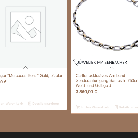
ger *Mercedes Benz* Gold, bicolor
Cartier exklusives Armband
Sonderanfertigung Santos in 750er
00
€
Weiß- und Gelbgold
3.860,00
€
den Warenkorb
Details anzeigen
In den Warenkorb
Details anz