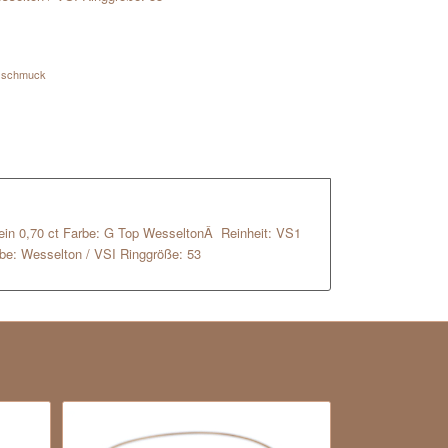
sschmuck
lstein 0,70 ct Farbe: G Top WesseltonÂ Reinheit: VS1
arbe: Wesselton / VSI Ringgröße: 53