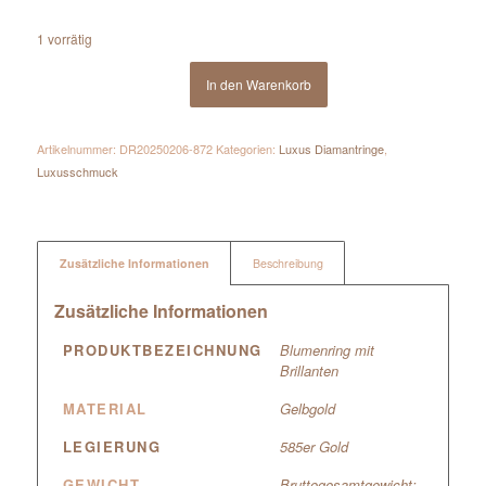
1 vorrätig
In den Warenkorb
Artikelnummer:
DR20250206-872
Kategorien:
Luxus Diamantringe
,
Luxusschmuck
Zusätzliche Informationen
Beschreibung
Zusätzliche Informationen
PRODUKTBEZEICHNUNG
Blumenring mit
Brillanten
MATERIAL
Gelbgold
LEGIERUNG
585er Gold
GEWICHT
Bruttogesamtgewicht: