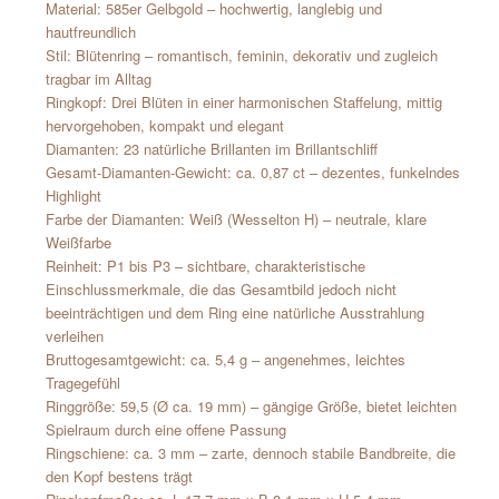
Material: 585er Gelbgold – hochwertig, langlebig und
hautfreundlich
Stil: Blütenring – romantisch, feminin, dekorativ und zugleich
tragbar im Alltag
Ringkopf: Drei Blüten in einer harmonischen Staffelung, mittig
hervorgehoben, kompakt und elegant
Diamanten: 23 natürliche Brillanten im Brillantschliff
Gesamt-Diamanten-Gewicht: ca. 0,87 ct – dezentes, funkelndes
Highlight
Farbe der Diamanten: Weiß (Wesselton H) – neutrale, klare
Weißfarbe
Reinheit: P1 bis P3 – sichtbare, charakteristische
Einschlussmerkmale, die das Gesamtbild jedoch nicht
beeinträchtigen und dem Ring eine natürliche Ausstrahlung
verleihen
Bruttogesamtgewicht: ca. 5,4 g – angenehmes, leichtes
Tragegefühl
Ringgröße: 59,5 (Ø ca. 19 mm) – gängige Größe, bietet leichten
Spielraum durch eine offene Passung
Ringschiene: ca. 3 mm – zarte, dennoch stabile Bandbreite, die
den Kopf bestens trägt