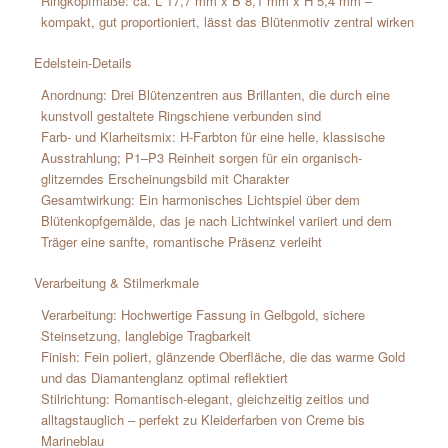
Ringkopfmaße: ca. L 17,7 mm x B 8,1 mm x H 5,4 mm –
kompakt, gut proportioniert, lässt das Blütenmotiv zentral wirken
Edelstein-Details
Anordnung: Drei Blütenzentren aus Brillanten, die durch eine
kunstvoll gestaltete Ringschiene verbunden sind
Farb- und Klarheitsmix: H-Farbton für eine helle, klassische
Ausstrahlung; P1–P3 Reinheit sorgen für ein organisch-
glitzerndes Erscheinungsbild mit Charakter
Gesamtwirkung: Ein harmonisches Lichtspiel über dem
Blütenkopfgemälde, das je nach Lichtwinkel variiert und dem
Träger eine sanfte, romantische Präsenz verleiht
Verarbeitung & Stilmerkmale
Verarbeitung: Hochwertige Fassung in Gelbgold, sichere
Steinsetzung, langlebige Tragbarkeit
Finish: Fein poliert, glänzende Oberfläche, die das warme Gold
und das Diamantenglanz optimal reflektiert
Stilrichtung: Romantisch-elegant, gleichzeitig zeitlos und
alltagstauglich – perfekt zu Kleiderfarben von Creme bis
Marineblau