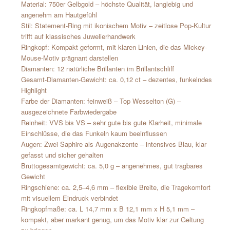
Material: 750er Gelbgold – höchste Qualität, langlebig und
angenehm am Hautgefühl
Stil: Statement-Ring mit ikonischem Motiv – zeitlose Pop-Kultur
trifft auf klassisches Juwelierhandwerk
Ringkopf: Kompakt geformt, mit klaren Linien, die das Mickey-
Mouse-Motiv prägnant darstellen
Diamanten: 12 natürliche Brillanten im Brillantschliff
Gesamt-Diamanten-Gewicht: ca. 0,12 ct – dezentes, funkelndes
Highlight
Farbe der Diamanten: feinweiß – Top Wesselton (G) –
ausgezeichnete Farbwiedergabe
Reinheit: VVS bis VS – sehr gute bis gute Klarheit, minimale
Einschlüsse, die das Funkeln kaum beeinflussen
Augen: Zwei Saphire als Augenakzente – intensives Blau, klar
gefasst und sicher gehalten
Bruttogesamtgewicht: ca. 5,0 g – angenehmes, gut tragbares
Gewicht
Ringschiene: ca. 2,5–4,6 mm – flexible Breite, die Tragekomfort
mit visuellem Eindruck verbindet
Ringkopfmaße: ca. L 14,7 mm x B 12,1 mm x H 5,1 mm –
kompakt, aber markant genug, um das Motiv klar zur Geltung