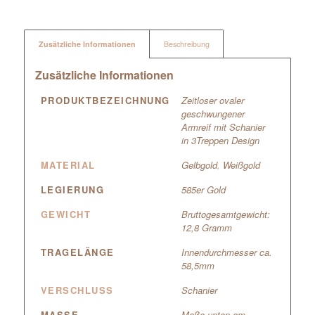
Zusätzliche Informationen
Beschreibung
Zusätzliche Informationen
PRODUKTBEZEICHNUNG
Zeitloser ovaler
geschwungener
Armreif mit Schanier
in 3Treppen Design
MATERIAL
Gelbgold
,
Weißgold
LEGIERUNG
585er Gold
GEWICHT
Bruttogesamtgewicht:
12,8 Gramm
TRAGELÄNGE
Innendurchmesser ca.
58,5mm
VERSCHLUSS
Schanier
MASSE
Maße unten am