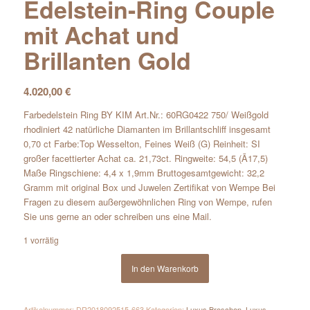
Edelstein-Ring Couple
mit Achat und
Brillanten Gold
4.020,00
€
Farbedelstein Ring BY KIM Art.Nr.: 60RG0422 750/ Weißgold
rhodiniert 42 natürliche Diamanten im Brillantschliff insgesamt
0,70 ct Farbe:Top Wesselton, Feines Weiß (G) Reinheit: SI
großer facettierter Achat ca. 21,73ct. Ringweite: 54,5 (Ã17,5)
Maße Ringschiene: 4,4 x 1,9mm Bruttogesamtgewicht: 32,2
Gramm mit original Box und Juwelen Zertifikat von Wempe Bei
Fragen zu diesem außergewöhnlichen Ring von Wempe, rufen
Sie uns gerne an oder schreiben uns eine Mail.
1 vorrätig
In den Warenkorb
Artikelnummer:
DR2018092515-663
Kategorien:
Luxus Broschen
,
Luxus