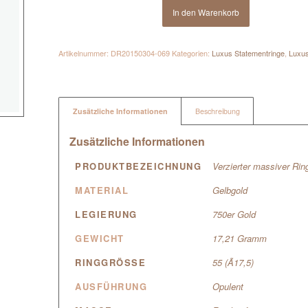
In den Warenkorb
Artikelnummer:
DR20150304-069
Kategorien:
Luxus Statementringe
,
Luxus
Zusätzliche Informationen
Beschreibung
Zusätzliche Informationen
PRODUKTBEZEICHNUNG
Verzierter massiver Ring
MATERIAL
Gelbgold
LEGIERUNG
750er Gold
GEWICHT
17,21 Gramm
RINGGRÖSSE
55 (Ã17,5)
AUSFÜHRUNG
Opulent