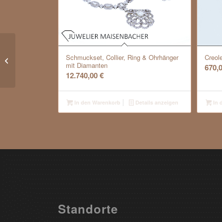
Ring Mondstein und Brillanten
Schmuckset, Collier, Ring & Ohrhänger
Creole
mit Diamanten
Diamanten Gold
670,
12.740,00
€
In den Warenkorb
Details anzeigen
In 
Standorte