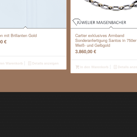
n mit Brillanten Gold
Cartier exklusives Armband
Sonderanfertigung Santos in 750er
00
€
Weiß- und Gelbgold
3.860,00
€
den Warenkorb
Details anzeigen
In den Warenkorb
Details anz