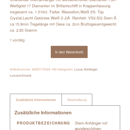
Weißgold 17 Diamanten im Brillantschliff in Krappenfassung
insgesamt ca. 1.510ct. Farbe: Wesselton,Weiß (H)- Top
Crystal,Leicht Getöntes Weiß (I-J)Â Reinheit: VS2-SI2 Stern Ã
ca.15,9mm Tragelänge mit Oese ca. 2cm Bruttogesamtgewicht:
ca. 2,83 Gramm
1 vorrätig
In den Warenkorb
Artikelnummer:
AN20170424-190
Kategorien:
Luxus Anhänger
,
Luxusschmuck
Zusätzliche Informationen
Beschreibung
Zusätzliche Informationen
PRODUKTBEZEICHNUNG
Stern-Anhänger mit
wunderschönen