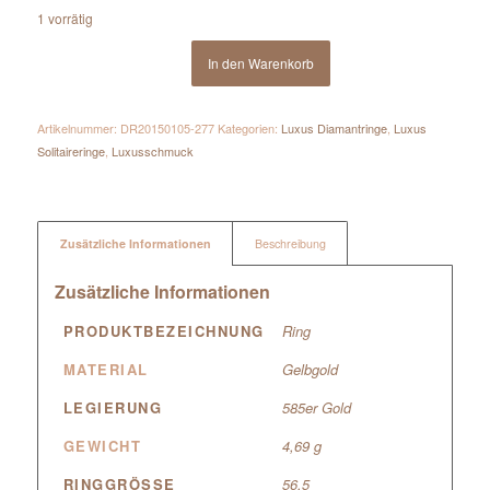
1 vorrätig
In den Warenkorb
Artikelnummer:
DR20150105-277
Kategorien:
Luxus Diamantringe
,
Luxus
Solitaireringe
,
Luxusschmuck
Zusätzliche Informationen
Beschreibung
Zusätzliche Informationen
PRODUKTBEZEICHNUNG
Ring
MATERIAL
Gelbgold
LEGIERUNG
585er Gold
GEWICHT
4,69 g
RINGGRÖSSE
56,5