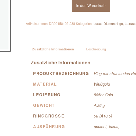
In den Warenkorb
Artikelnummer:
DR20150105-288
Kategorien:
Luxus Diamantringe
,
Luxus
Zusätzliche Informationen
Beschreibung
Zusätzliche Informationen
PRODUKTBEZEICHNUNG
Ring mit strahlenden Bri
MATERIAL
Weißgold
LEGIERUNG
585er Gold
GEWICHT
4,26 g
RINGGRÖSSE
58 (Ã18,5)
AUSFÜHRUNG
opulent, luxus,