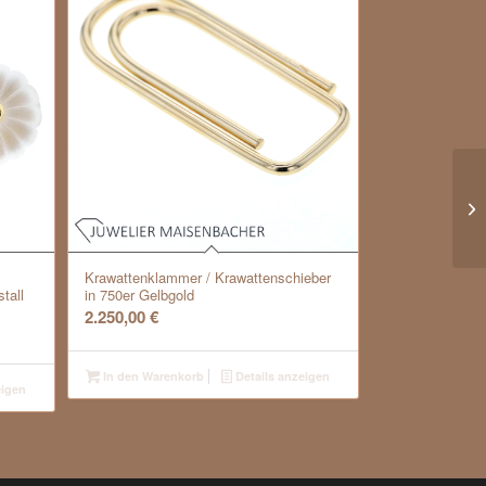
Krawattenklammer / Krawattenschieber
tall
in 750er Gelbgold
2.250,00
€
In den Warenkorb
Details anzeigen
eigen