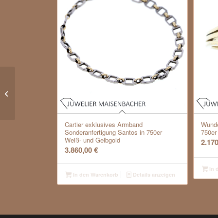
Solitairering Gold
*Brillant*
Cartier exklusives Armband
Wunde
Sonderanfertigung Santos in 750er
750er
Weiß- und Gelbgold
2.17
3.860,00
€
In 
In den Warenkorb
Details anzeigen