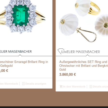
rschöner Smaragd Brillant Ring in
Außergewöhnliches SET Ring und
 Gelbgold
Ohrstecker mit Brillant und Bergkris
Gold
0,00
€
3.860,00
€
den Warenkorb
Details anzeigen
In den Warenkorb
Details anz