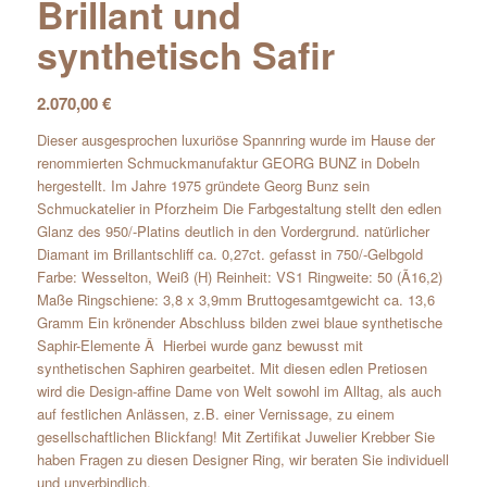
Brillant und
synthetisch Safir
2.070,00
€
Dieser ausgesprochen luxuriöse Spannring wurde im Hause der
renommierten Schmuckmanufaktur GEORG BUNZ in Dobeln
hergestellt. Im Jahre 1975 gründete Georg Bunz sein
Schmuckatelier in Pforzheim Die Farbgestaltung stellt den edlen
Glanz des 950/-Platins deutlich in den Vordergrund. natürlicher
Diamant im Brillantschliff ca. 0,27ct. gefasst in 750/-Gelbgold
Farbe: Wesselton, Weiß (H) Reinheit: VS1 Ringweite: 50 (Ã16,2)
Maße Ringschiene: 3,8 x 3,9mm Bruttogesamtgewicht ca. 13,6
Gramm Ein krönender Abschluss bilden zwei blaue synthetische
Saphir-Elemente Â Hierbei wurde ganz bewusst mit
synthetischen Saphiren gearbeitet. Mit diesen edlen Pretiosen
wird die Design-affine Dame von Welt sowohl im Alltag, als auch
auf festlichen Anlässen, z.B. einer Vernissage, zu einem
gesellschaftlichen Blickfang! Mit Zertifikat Juwelier Krebber Sie
haben Fragen zu diesen Designer Ring, wir beraten Sie individuell
und unverbindlich.