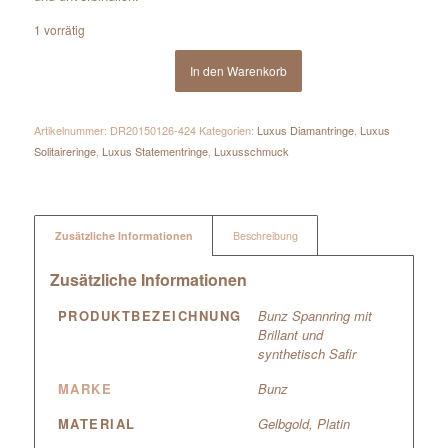
1 vorrätig
In den Warenkorb
Artikelnummer:
DR20150126-424
Kategorien:
Luxus Diamantringe
,
Luxus
Solitaireringe
,
Luxus Statementringe
,
Luxusschmuck
Zusätzliche Informationen
Beschreibung
Zusätzliche Informationen
PRODUKTBEZEICHNUNG
Bunz Spannring mit
Brillant und
synthetisch Safir
MARKE
Bunz
MATERIAL
Gelbgold
,
Platin