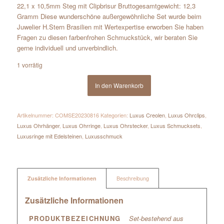
22,1 x 10,5mm Steg mit Clipbrisur Bruttogesamtgewicht: 12,3
Gramm Diese wunderschöne außergewöhnliche Set wurde beim
Juwelier H.Stern Brasilien mit Wertexpertise erworben Sie haben
Fragen zu diesen farbenfrohen Schmuckstück, wir beraten Sie
gerne individuell und unverbindlich.
1 vorrätig
In den Warenkorb
Artikelnummer:
COMSE20230816
Kategorien:
Luxus Creolen
,
Luxus Ohrclips
,
Luxus Ohrhänger
,
Luxus Ohrringe
,
Luxus Ohrstecker
,
Luxus Schmucksets
,
Luxusringe mit Edelsteinen
,
Luxusschmuck
Zusätzliche Informationen
Beschreibung
Zusätzliche Informationen
PRODUKTBEZEICHNUNG
Set-bestehend aus