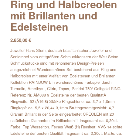
Ring und Halbcreolen
mit Brillanten und
Edelsteinen
2.850,00
€
Juwelier Hans Stern, deutsch-brasilianischer Juwelier und
Seniorchef vom drittgrößten Schmuckkonzern der Welt Seine
Schmuckstücke sind mit renomierten Design-Preisen
ausgezeichnet Wunderschönes Set-bestehend aus Ring und
Halbcreolen mit einer Vielfalt von Edelsteinen und Brillanten
Kollektion RAINBOW Ein wunderschönes Farbspiel durch
Turmalin, Amethyst, Citrin, Topas, Peridot 750/-Gelbgold RING
Referenz Nr. AM088 9 Edelsteine der besten QualitätÂ
Ringweite: 52 (Ã16,8) Stärke Ringschiene: ca. 3,7 x 1,0mm
Ringkopf: ca. 5,5 x 20,4x 3,1mm Bruttogesamtgewicht: 4,7
Gramm Brillant in der Seite eingearbeitet CREOLEN mit 20
natürlichen Diamanten im Brillantschliff insgesamt ca. 0,30ct.
Farbe: Top Wesselton. Feines Weiß (H) Reinheit: VVS 14 echte
Edelsteine der besten Qualität insgesamt ca. 3,30ct. Maße: ca.