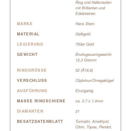
Ring und Halbcreolen
mit Brillanten und
Edelsteinen
MARKE
Hans Stern
MATERIAL
Gelbgold
LEGIERUNG
750er Gold
GEWICHT
Bruttogesamtgewicht:
12,3 Gramm
RINGGRÖSSE
52 (Ã16,8)
VERSCHLUSS
Clipbrisur/Omegabügel
AUSFÜHRUNG
Einzigartig
MASSE RINGSCHIENE
ca. 3,7 x 1,0mm
DIAMANTEN
21
BESATZDATENBLATT
Turmalin, Amethyst,
Citrin, Topas, Peridot,