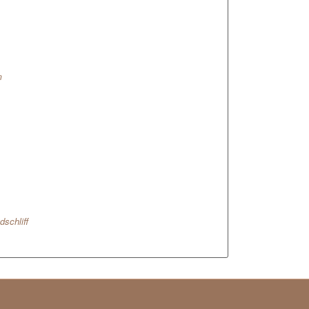
m
dschliff