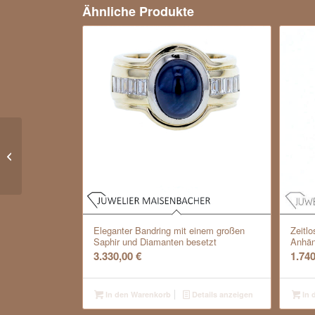
Ähnliche Produkte
Opulente Platin-Kette *Navette* mit
Diamanten und Gold
Eleganter Bandring mit einem großen
Zeitl
Saphir und Diamanten besetzt
Anhän
3.330,00
€
1.74
In den Warenkorb
Details anzeigen
In 