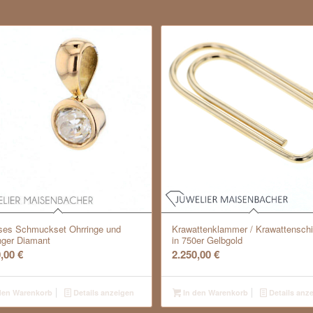
oses Schmuckset Ohrringe und
Krawattenklammer / Krawattenschi
ger Diamant
in 750er Gelbgold
0,00
€
2.250,00
€
den Warenkorb
Details anzeigen
In den Warenkorb
Details anz