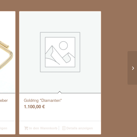
Bi
eber
Goldring *Diamanten*
1.100,00
€
eigen
In den Warenkorb
Details anzeigen