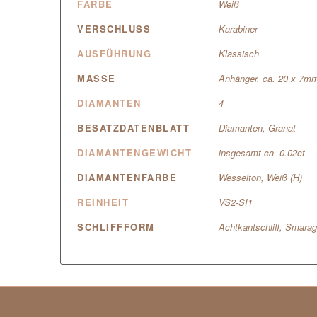
FARBE
Weiß
VERSCHLUSS
Karabiner
AUSFÜHRUNG
Klassisch
MASSE
Anhänger, ca. 20 x 7m
DIAMANTEN
4
BESATZDATENBLATT
Diamanten, Granat
DIAMANTENGEWICHT
insgesamt ca. 0.02ct.
DIAMANTENFARBE
Wesselton, Weiß (H)
REINHEIT
VS2-SI1
SCHLIFFFORM
Achtkantschliff, Smarag