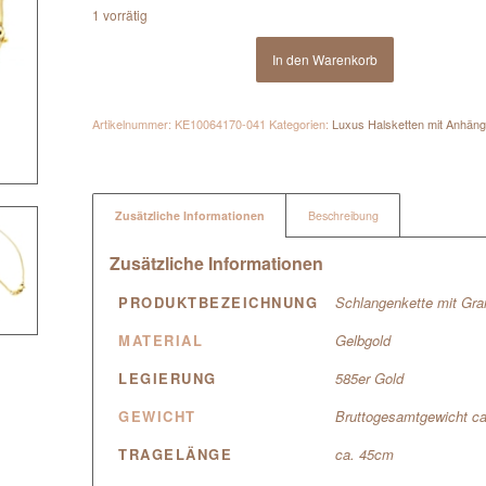
1 vorrätig
In den Warenkorb
Artikelnummer:
KE10064170-041
Kategorien:
Luxus Halsketten mit Anhäng
Zusätzliche Informationen
Beschreibung
Zusätzliche Informationen
PRODUKTBEZEICHNUNG
Schlangenkette mit Gr
MATERIAL
Gelbgold
LEGIERUNG
585er Gold
GEWICHT
Bruttogesamtgewicht c
TRAGELÄNGE
ca. 45cm