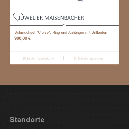
Schmuckset *Croise*, Ring und Anhänger mit Brillanten
900,00
€
In den Warenkorb
Details anzeigen
Standorte