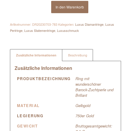
In den Warenkorb
Artikelnummer:
DR20230703-783
Kategorien:
Luxus Diamantringe
,
Luxus
Perlringe
,
Luxus Statementringe
,
Luxusschmuck
Zusätzliche Informationen
Beschreibung
Zusätzliche Informationen
PRODUKTBEZEICHNUNG
Ring mit
wunderschöner
Barock-Zuchtperle und
Brillant
MATERIAL
Gelbgold
LEGIERUNG
750er Gold
GEWICHT
Bruttogesamtgewicht: