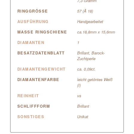
7,3 Gramm
RINGGRÖSSE
57 (Ã 18)
AUSFÜHRUNG
Handgearbeitet
MASSE RINGSCHIENE
ca.18,8mm x 15,6mm
DIAMANTEN
1
BESATZDATENBLATT
Brillant, Barock-
Zuchtperle
DIAMANTENGEWICHT
ca. 0,09ct.
DIAMANTENFARBE
leicht getöntes Weiß
(I)
REINHEIT
vs
SCHLIFFFORM
Brillant
SONSTIGES
Unikat