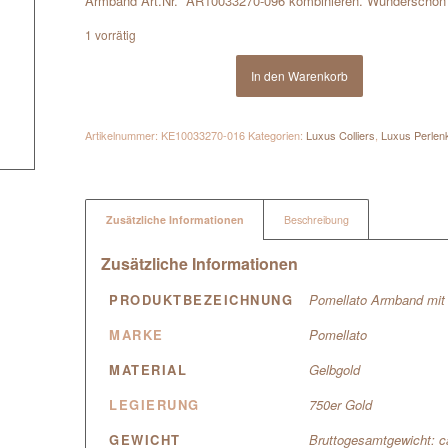
Armband Art.Nr. AR10033270-096 kombinieren. Wunderschön 
1 vorrätig
In den Warenkorb
Artikelnummer:
KE10033270-016
Kategorien:
Luxus Colliers
,
Luxus Perlen
Zusätzliche Informationen
Beschreibung
Zusätzliche Informationen
PRODUKTBEZEICHNUNG
Pomellato Armband mit 
MARKE
Pomellato
MATERIAL
Gelbgold
LEGIERUNG
750er Gold
GEWICHT
Bruttogesamtgewicht: 