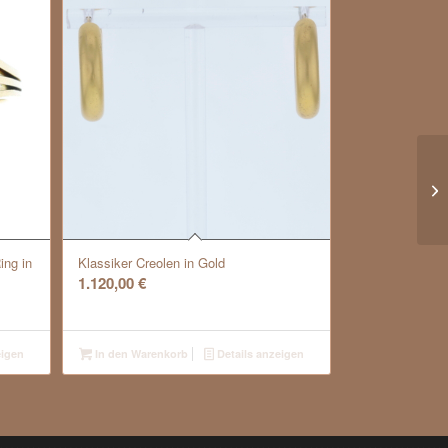
ing in
Klassiker Creolen in Gold
1.120,00
€
eigen
In den Warenkorb
Details anzeigen