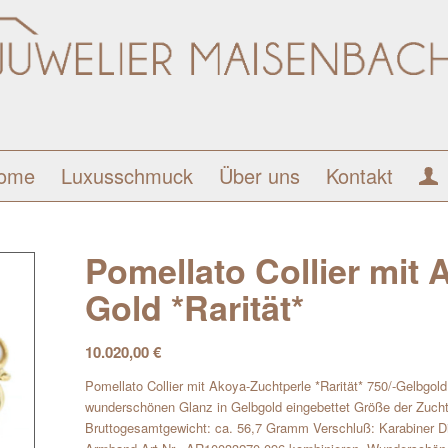
ome
Luxusschmuck
Über uns
Kontakt
Pomellato Collier mit
Gold *Rarität*
10.020,00
€
Pomellato Collier mit Akoya-Zuchtperle *Rarität* 750/-Gelbgo
wunderschönen Glanz in Gelbgold eingebettet Größe der Zuch
Bruttogesamtgewicht: ca. 56,7 Gramm Verschluß: Karabiner Di