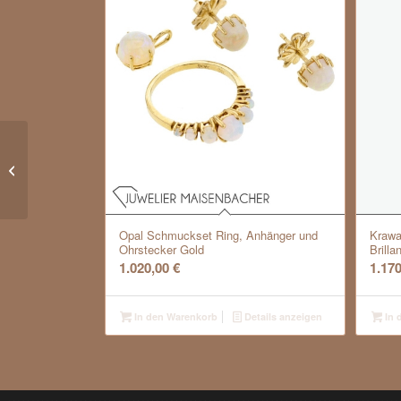
Goldene Edle Mattierte
Manschettenknöpfe
Opal Schmuckset Ring, Anhänger und
Krawa
Ohrstecker Gold
Brilla
1.020,00
€
1.17
In den Warenkorb
Details anzeigen
In 