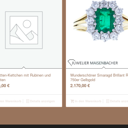
tten-Kettchen mit Rubinen und
Wunderschöner Smaragd Brillant R
nten
750er Gelbgold
0,00
€
2.170,00
€
den Warenkorb
Details anzeigen
In den Warenkorb
Details anz