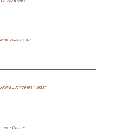
zu jedem Outfit
ketten
,
Luxusschmuck
Akoya Zuchtperlen *Rarität*
ca. 56,7 Gramm