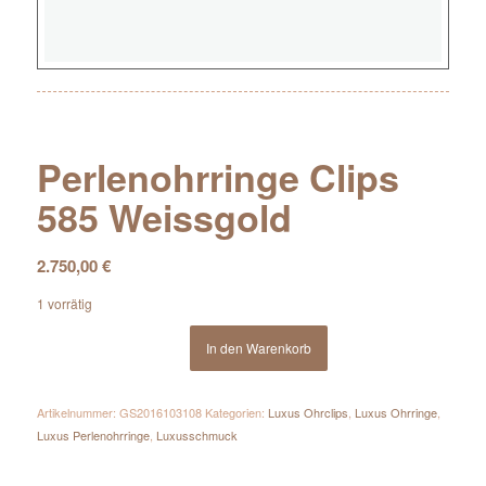
Perlenohrringe Clips
585 Weissgold
2.750,00
€
1 vorrätig
In den Warenkorb
Artikelnummer:
GS2016103108
Kategorien:
Luxus Ohrclips
,
Luxus Ohrringe
,
Luxus Perlenohrringe
,
Luxusschmuck