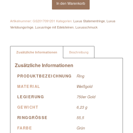
In den Warenkorb
Artikelnummer:
GS2017091201
Kategorien:
Luxus Statementringe
,
Luxus
Verlobungsringe
,
Luxusringe mit Edelsteinen
,
Luxusschmuck
Zusätzliche Informationen
Beschreibung
Zusätzliche Informationen
PRODUKTBEZEICHNUNG
Ring
MATERIAL
Weißgold
LEGIERUNG
750er Gold
GEWICHT
6,23 g
RINGGRÖSSE
55,5
FARBE
Grün