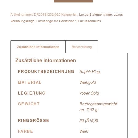
Artikelnummer:
DR20131232-025
Kategorien:
Luxus Statementringe
,
Luxus
Verlobungsringe
,
Luxusringe mit Edelsteinen
,
Luxusschmuck
Zusätzliche Informationen
Beschreibung
Zusätzliche Informationen
PRODUKTBEZEICHNUNG
Saphir-Ring
MATERIAL
Weißgold
LEGIERUNG
750er Gold
GEWICHT
Bruttogesamtgewicht
ca. 7,07 g
RINGGRÖSSE
50 (Ã15,8)
FARBE
Weiß