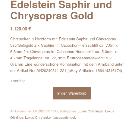
Edelstein Saphir und
Chrysopras Gold
1.120,00
€
Ohrstecker in Herzform mit Edelstein Saphir und Chrysopras
585/Gelbgold 2 x Saphire im Cabochon-Herzschliff ca. 7,0m x
6,8mm 2 x Chrysopras im Cabochon-Herzschliff ca. 5,0mm x
4,7mm Tragelänge: ca. 22,7mm Bruttogesamtgewicht: 9,2
Gramm Eine wunderschöne Kombination mit dem Armband unter
der Artikel Nr.: AR20240311-221 (eBay-Artikelnr.:186414346174)
1 vorrätig
In den Warenkorb
Artikelnummer:
OH20230311-356
Kategorien:
Luxus Ohrhänger
,
Luxus
Ohrringe
,
Luxus Ohrstecker
,
Luxusschmuck