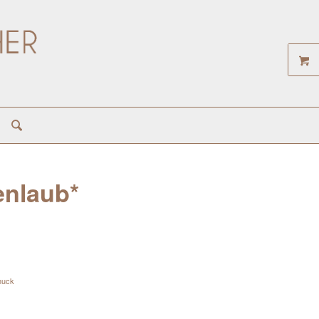
enlaub*
muck