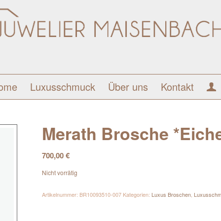
ome
Luxusschmuck
Über uns
Kontakt
Merath Brosche *Eich
700,00
€
Nicht vorrätig
Artikelnummer:
BR10093510-007
Kategorien:
Luxus Broschen
,
Luxussch