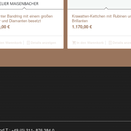
nter Bandring mit einem großen
Krawatten-Kettchen mit Rubinen u
r und Diamanten besetzt
Brillanten
0,00
€
1.170,00
€
den Warenkorb
Details anzeigen
In den Warenkorb
Details anz
orf T.:
+49 (0) 211- 876 384 0