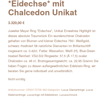
*Eidechse* mit
Chalcedon Unikat
3.320,00
€
Juwelier Meyer Ring *Eidechse*, Unikat Einwahres Highlight ist
dieses absolute Traumstück Ein wunderschöner Chalcedon
gehalten von Blumen und kleiner Eidechse 750/- Weißgold,
schwarz rhodiniert 58 natürliche Diamanten im Brillantschliff
insgesamt ca. 0.42ct. Farbe: Wesselton, Weiß (H), Blue-Green
treated Reinheit: VS2-SI2 Ringweite: 57,5 (Ã 17,5) ovaler
Chalzedon ca. 46 ct. Bruttogesamtgewicht: ca. 22,95 Gramm Sie
haben Fragen zu diesen außergewöhnlichen Edelstein-Ring, wir
beraten Sie gerne individuell und unverbindlich.
Nicht vorrätig
Artikelnummer:
DR20170706-463
Kategorien:
Luxus Diamantringe
,
Luxus
Statementringe
,
Luxusringe mit Edelsteinen
,
Luxusschmuck