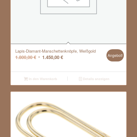
Lapis-Diamant-Manschettenknöpfe, Weißgold
Angebot!
Ursprünglicher
Aktueller
1.800,00
€
1.450,00
€
Preis
Preis
war:
ist:
1.800,00 €
1.450,00 €.
In den Warenkorb
Details anzeigen