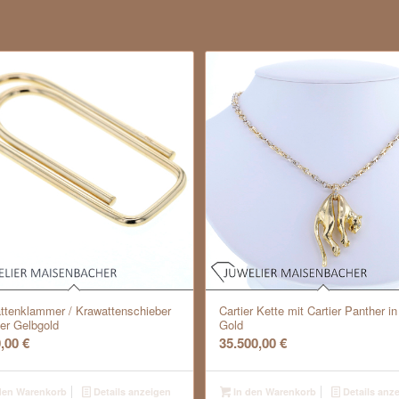
ttenklammer / Krawattenschieber
Cartier Kette mit Cartier Panther in
0er Gelbgold
Gold
0,00
€
35.500,00
€
den Warenkorb
Details anzeigen
In den Warenkorb
Details anz