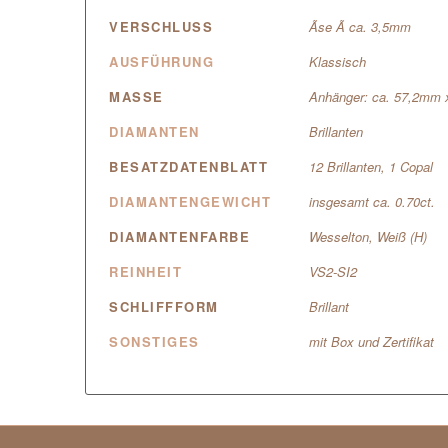
VERSCHLUSS
Ãse Ã ca. 3,5mm
AUSFÜHRUNG
Klassisch
MASSE
Anhänger: ca. 57,2mm
DIAMANTEN
Brillanten
BESATZDATENBLATT
12 Brillanten, 1 Copal
DIAMANTENGEWICHT
insgesamt ca. 0.70ct.
DIAMANTENFARBE
Wesselton, Weiß (H)
REINHEIT
VS2-SI2
SCHLIFFFORM
Brillant
SONSTIGES
mit Box und Zertifikat