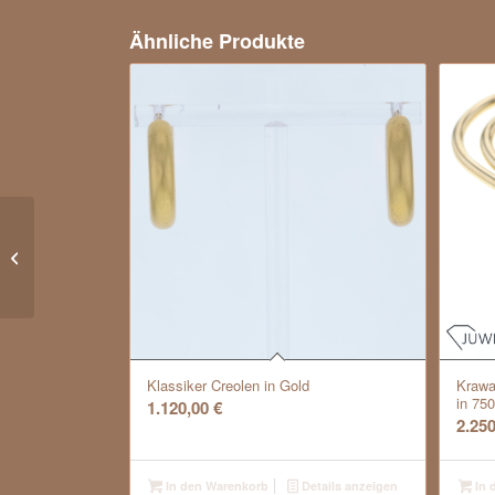
Ähnliche Produkte
Opulente Südsee-
Perlenkette *Barock*,
Unikat
Klassiker Creolen in Gold
Krawa
in 75
1.120,00
€
2.25
In den Warenkorb
Details anzeigen
In 