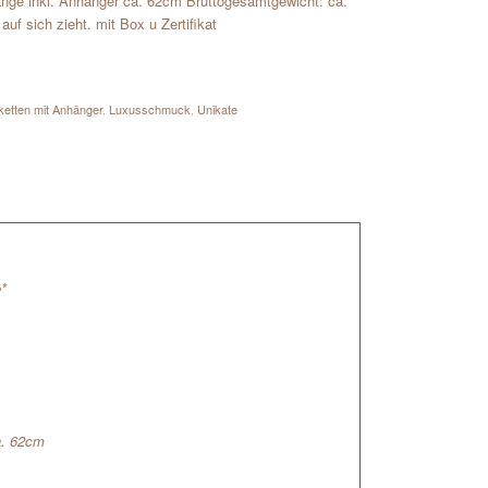
ge inkl. Anhänger ca. 62cm Bruttogesamtgewicht: ca.
uf sich zieht. mit Box u Zertifikat
ketten mit Anhänger
,
Luxusschmuck
,
Unikate
*
a. 62cm