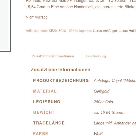
Reinheit: VS2-SI2 Maße Anhänger: ca. 57,2mm x 30,00mm Län
15,54 Gramm Eine schöne Handarbeit, die interessierte Blicke a
Nicht vorrätig
Artikelnummer:
KE20180101-004
Kategorien:
Luxus Anhänger
,
Luxus Hals
Zusätzliche Informationen
Beschreibung
Zusätzliche Informationen
PRODUKTBEZEICHNUNG
Anhänger Copal *Mücke
MATERIAL
Gelbgold
LEGIERUNG
750er Gold
GEWICHT
ca. 15,54 Gramm
TRAGELÄNGE
Länge inkl. Anhänger c
FARBE
Weiß