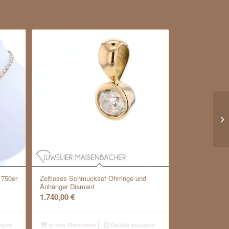
Co
 750er
Zeitloses Schmuckset Ohrringe und
Anhänger Diamant
1.740,00
€
eigen
In den Warenkorb
Details anzeigen