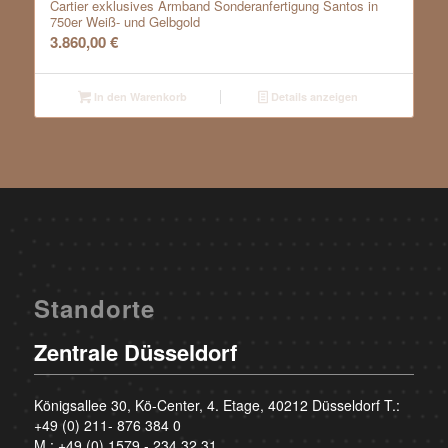
Cartier exklusives Armband Sonderanfertigung Santos in
750er Weiß- und Gelbgold
3.860,00
€
In den Warenkorb
Details anzeigen
Standorte
Zentrale Düsseldorf
Königsallee 30, Kö-Center, 4. Etage, 40212 Düsseldorf T.:
+49 (0) 211- 876 384 0
M.:
+49 (0) 1579 - 234 32 31