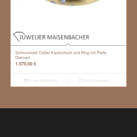
Schmuckset Collier Kautschuck und Ring mit Perle,
Diamant
1.570,00
€
In den Warenkorb
Details anzeigen