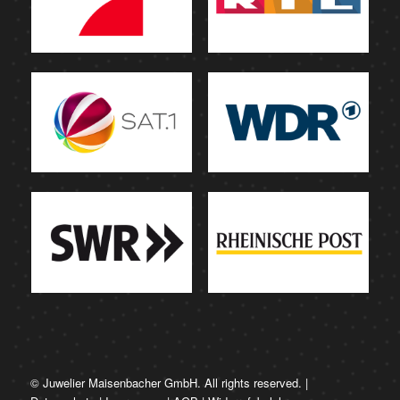
© Juwelier Maisenbacher GmbH. All rights reserved. |