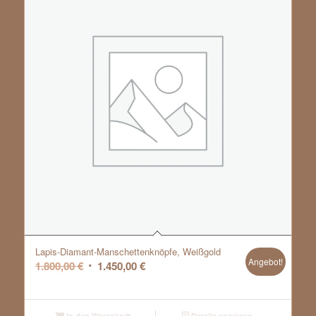
Lapis-Diamant-Manschettenknöpfe, Weißgold
Angebot!
Ursprünglicher
Aktueller
1.800,00
€
1.450,00
€
Preis
Preis
war:
ist:
1.800,00 €
1.450,00 €.
In den Warenkorb
Details anzeigen